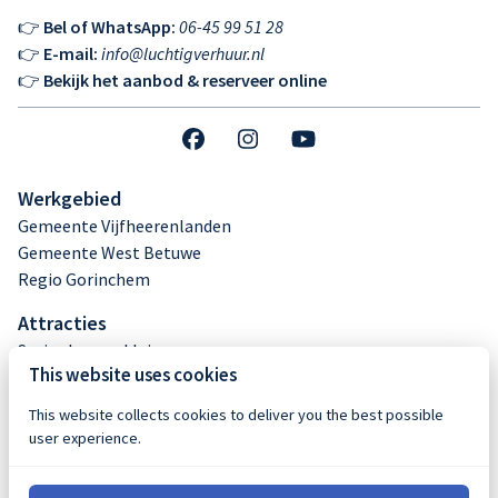
👉
Bel of WhatsApp:
06-45 99 51 28
👉
E-mail:
info@luchtigverhuur.nl
👉
Bekijk het aanbod & reserveer online
Werkgebied
Gemeente Vijfheerenlanden
Gemeente West Betuwe
Regio Gorinchem
Attracties
Springkussen klein
This website uses cookies
Springkussen middel
Springkussen groot
This website collects cookies to deliver you the best possible
Stormbaan huren
user experience.
Buikschuifbaan huren