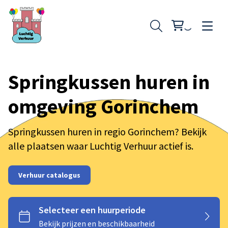
Springkussen huren in
omgeving Gorinchem
Opblaasfiguren
Skytubes
Springkussen huren in regio Gorinchem? Bekijk
alle plaatsen waar Luchtig Verhuur actief is.
Springkussen klein
Verhuur catalogus
Springkussen middel
Springkussen groot
Stormbaan buikschuifbaan