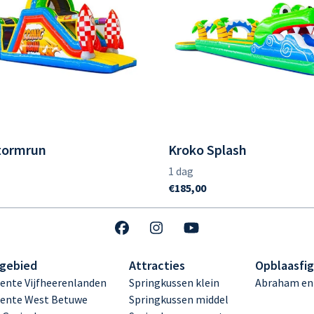
tormrun
Kroko Splash
gebied
Attracties
Opblaasfi
nte Vijfheerenlanden
Springkussen klein
Abraham en
ente West Betuwe
Springkussen middel