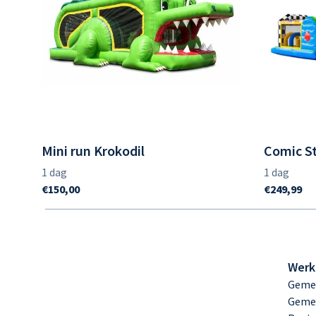
Mini run Krokodil
Comic S
Werk
Gemee
Geme