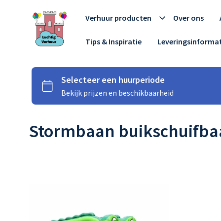
Verhuur producten
Over ons
Tips & Inspiratie
Leveringsinformat
Stormbaan buikschuifba