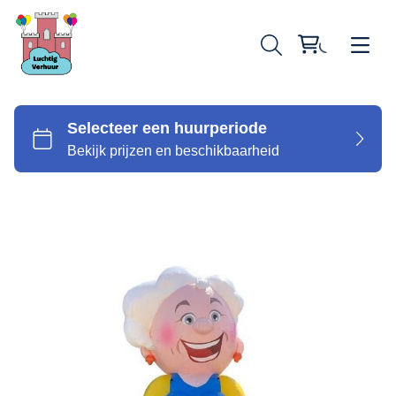
Opblaasfiguren
Skytubes
Springkussen klein
Springkussen middel
Springkussen groot
Stormbaan buikschuifbaan