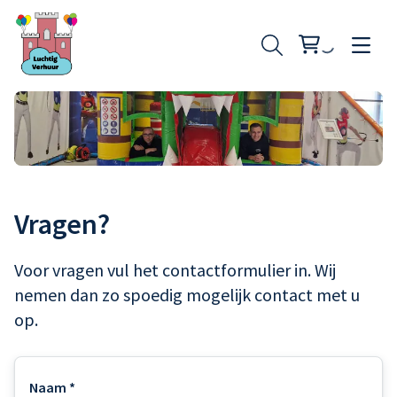
Opblaasfiguren
Vragen?
Skytubes
Springkussen klein
Voor vragen vul het contactformulier in. Wij
nemen dan zo spoedig mogelijk contact met u
Springkussen middel
op.
Springkussen groot
Naam *
Stormbaan buikschuifbaan