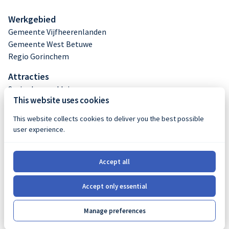
Werkgebied
Gemeente Vijfheerenlanden
Gemeente West Betuwe
Regio Gorinchem
Attracties
Springkussen klein
This website uses cookies
Springkussen middel
Springkussen groot
This website collects cookies to deliver you the best possible
Stormbaan huren
user experience.
Buikschuifbaan huren
Opblaasfiguren
Accept all
Abraham en Sarah
Accept only essential
© 2026, Luchtig Verhuur |
Privacy policy
|
Powered by
Manage preferences
Booqable