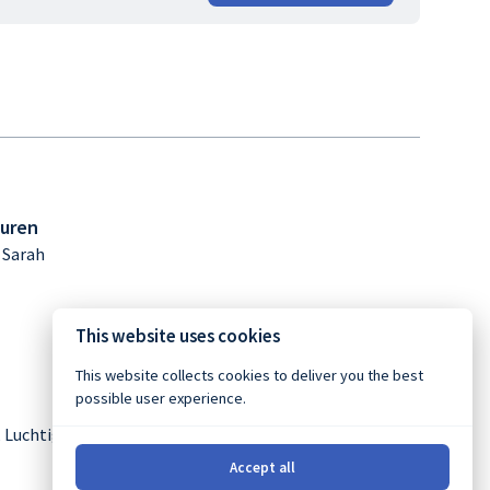
guren
 Sarah
This website uses cookies
This website collects cookies to deliver you the best
possible user experience.
 Luchtig Verhuur |
Privacy policy
|
Powered by Booqable
Accept all