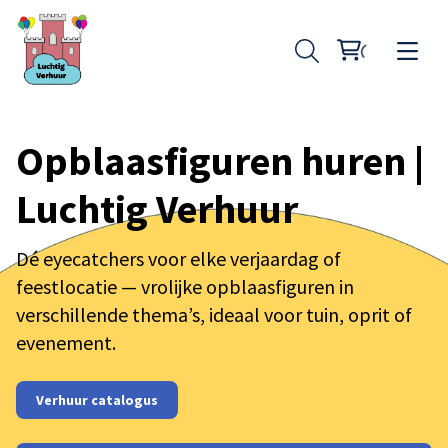
Opblaasfiguren huren |
Luchtig Verhuur
Opblaasfiguren
Skytubes
Dé eyecatchers voor elke verjaardag of
feestlocatie — vrolijke opblaasfiguren in
Springkussen klein
verschillende thema’s, ideaal voor tuin, oprit of
evenement.
Springkussen middel
Springkussen groot
Verhuur catalogus
Stormbaan buikschuifbaan