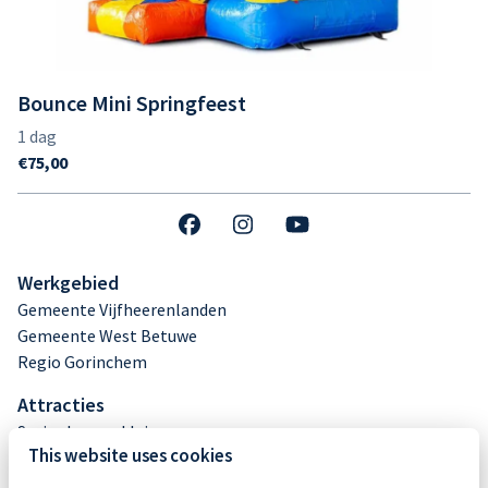
Bounce Mini Springfeest
Werkgebied
Gemeente Vijfheerenlanden
Gemeente West Betuwe
Regio Gorinchem
Attracties
Springkussen klein
This website uses cookies
Springkussen middel
Springkussen groot