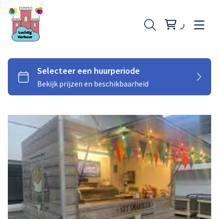
Opblaasfiguren
Skytubes
Springkussen klein
Springkussen middel
Springkussen groot
Stormbaan buikschuifbaan