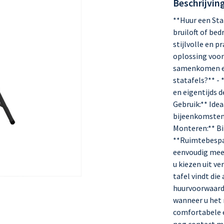
Beschrijvin
**Huur een Sta
bruiloft of be
stijlvolle en p
oplossing voor
samenkomen en
statafels?** - 
en eigentijds d
Gebruik:** Ide
bijeenkomsten 
Monteren:** Bi
**Ruimtebespa
eenvoudig meer
u kiezen uit ve
tafel vindt die
huurvoorwaarde
wanneer u het 
comfortabele e