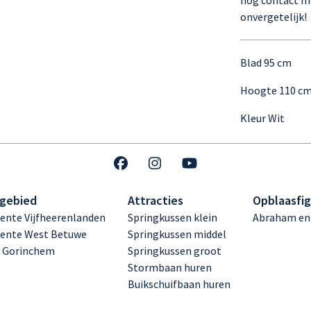
nog contact m
onvergetelijk!
Blad 95 cm
Hoogte 110 c
Kleur Wit
gebied
Attracties
Opblaasfi
nte Vijfheerenlanden
Springkussen klein
Abraham en
ente West Betuwe
Springkussen middel
 Gorinchem
Springkussen groot
Stormbaan huren
Buikschuifbaan huren