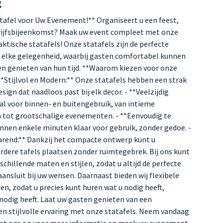
g
tafel voor Uw Evenement!** Organiseert u een feest,
drijfsbijeenkomst? Maak uw event compleet met onze
raktische statafels! Onze statafels zijn de perfecte
 elke gelegenheid, waarbij gasten comfortabel kunnen
 genieten van hun tijd. **Waarom kiezen voor onze
**Stijlvol en Modern:** Onze statafels hebben een strak
esign dat naadloos past bij elk decor. - **Veelzijdig
aal voor binnen- en buitengebruik, van intieme
tot grootschalige evenementen. - **Eenvoudig te
nnen enkele minuten klaar voor gebruik, zonder gedoe. -
rend:** Dankzij het compacte ontwerp kunt u
dere tafels plaatsen zonder ruimtegebrek. Bij ons kunt
rschillende maten en stijlen, zodat u altijd de perfecte
 aansluit bij uw wensen. Daarnaast bieden wij flexibele
n, zodat u precies kunt huren wat u nodig heeft,
nodig heeft. Laat uw gasten genieten van een
n stijlvolle ervaring met onze statafels. Neem vandaag