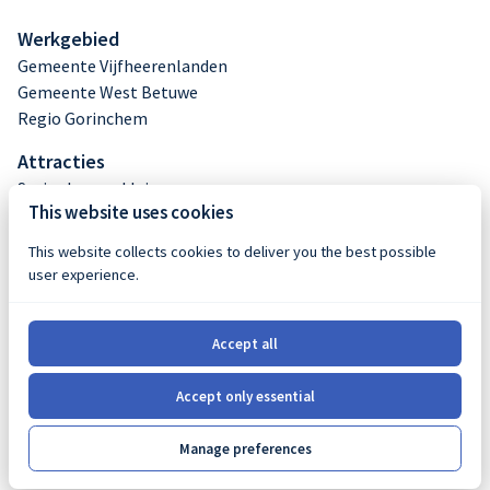
Werkgebied
Gemeente Vijfheerenlanden
Gemeente West Betuwe
Regio Gorinchem
Attracties
Springkussen klein
This website uses cookies
Springkussen middel
Springkussen groot
This website collects cookies to deliver you the best possible
Stormbaan huren
user experience.
Buikschuifbaan huren
Opblaasfiguren
Accept all
Abraham en Sarah
Accept only essential
© 2026, Luchtig Verhuur |
Privacy policy
|
Powered by
Manage preferences
Booqable