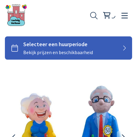
Opblaasfiguren
Skytubes
Springkussen klein
Springkussen middel
Springkussen groot
Stormbaan buikschuifbaan